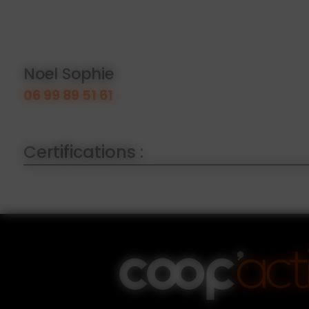
Noel Sophie
06 99 89 51 61
Certifications :