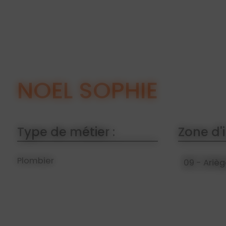
NOEL SOPHIE
Type de métier :
Zone d'i
Plombier
09 - Ariè