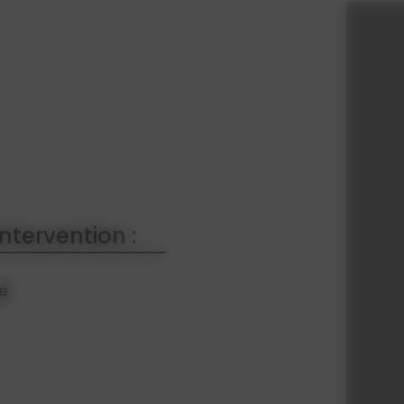
ntervention :
ge