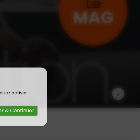
Le
MAG
aitez activer
r & Continuer